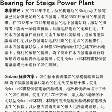
Bearing for Steigs Power Plant
專案描述： 
於2014年中期，位於梅爾斯的Steigs水力發電
廠已開始供應足夠的水力發電，滿足3500戶家庭的年度需
求。在2013年至2014年建造新的地下發電站時，該站的擁
有者面臨著一項特殊挑戰，即該地點附近的兩棟住宅。由
於水力發電廠在運行期間產生振動和聲輻射，必須考慮保
護這些住宅以及原發電站地點計劃的住宅區的各種條件。
與水力發電廠類似，距離僅50米的兩座住宅也建在岩石地
基上，有利於振動的傳播。為了防止在水力發電廠運行時
振動通過這種岩石地基傳播，使用Sylomer®材料將整個發
電廠基礎完全進行了彈性隔離。
Getzner解決方案： 
彈性軸承實現優異的結構傳輸噪音隔
離 為了保護發電廠和鄰近的住宅免受振動干擾，使用
Sylomer®將整個發電廠的基礎塊、地板和側表面進行了全
面的彈性隔離。使用了約170平方米、厚度為25毫米的不
同類型Sylomer®材料。材料的選擇是基於基礎和發電機所
產生的負載，以及壓力管道周圍的最大允許基礎運動。此