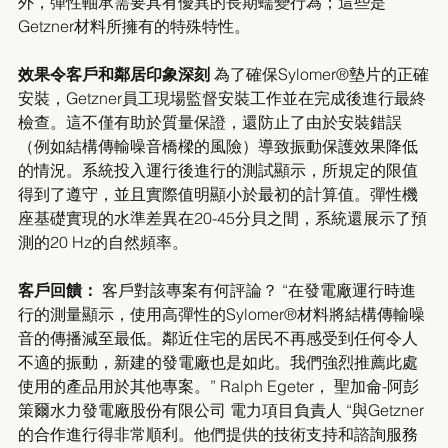
外，彈性軸承需要具有優異的長期蠕變行為；這些是
Getzner材料所擁有的特殊特性。
效果令客戶和鄰居印象深刻 
為了確保Sylomer®墊片的正確
安裝，Getzner員工現場監督安裝工作並在完成後進行最終
檢查。這不僅有助於質量保證，還防止了由於安裝錯誤
（例如結構傳輸噪音橋樑的風險）導致振動保護效果降低
的情況。系統投入運行後進行的測試顯示，所規定的限值
得到了遵守，並且實際值明顯小於最初的計算值。彈性機
座基礎實現的水準差異在20-45分貝之間，系統還展示了預
測的20 Hz的自然頻率。
客戶回饋：
 客戶對該專案有何評論？ “在發電廠運行時進
行的測量顯示，使用高彈性的Sylomer®材料將結構傳輸噪
音的傳播減至最低。鄰近住宅的居民不再感受到任何令人
不適的振動，新建的發電廠也是如此。我們強烈推薦此處
使用的產品用於其他專案。” Ralph Egeter， 聖加侖-阿彭
策爾水力發電廠股份有限公司 電力項目負責人 “與Getzner
的合作進行得非常順利。他們提供的技術支持和諮詢服務