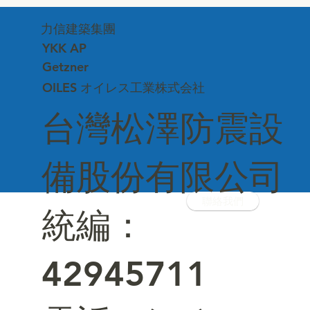
【遊艇隔振】Brochure Vibration
力信建築集團
Isolation and Noise Reduction,
Shipbuilding Solutions 全系列隔振隔音
YKK AP
Getzner
OILES オイレス工業株式会社
台灣松澤防震設
備股份有限公司
聯絡我們
統編：
42945711