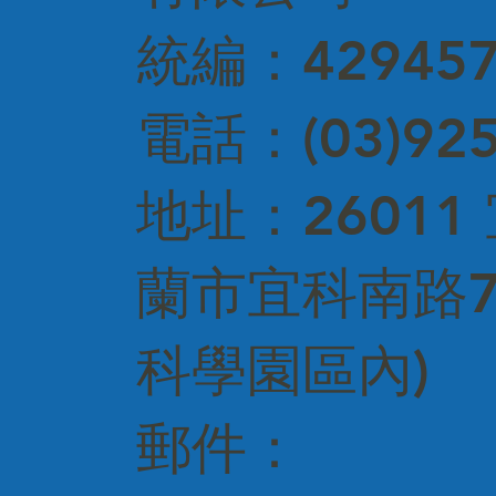
統編：429457
電話：(03)925
​地址：2601
蘭市宜科南路7
科學園區內)
郵件：