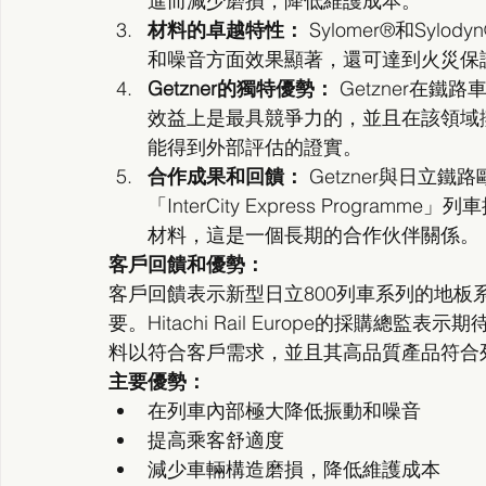
進而減少磨損，降低維護成本。
材料的卓越特性：
 Sylomer®和S
和噪音方面效果顯著，還可達到火災保護標準
Getzner的獨特優勢：
 Getzner
效益上是最具競爭力的，並且在該領域
能得到外部評估的證實。
合作成果和回饋：
 Getzner與日
「InterCity Express Programm
材料，這是一個長期的合作伙伴關係。
客戶回饋和優勢：
客戶回饋表示新型日立800列車系列的地
要。Hitachi Rail Europe的採購總監表
料以符合客戶需求，並且其高品質產品符合
主要優勢：
在列車內部極大降低振動和噪音
提高乘客舒適度
減少車輛構造磨損，降低維護成本