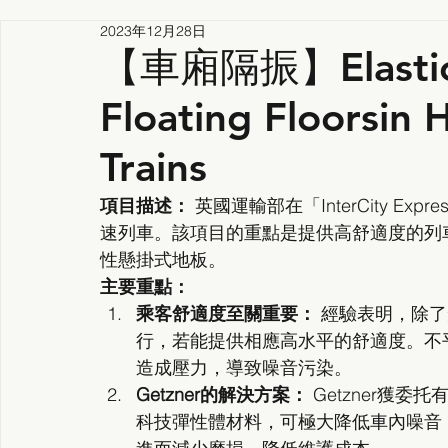
2023年12月28日
【車廂隔振】Elastic 
Floating Floorsin 
Trains
項目描述：
 英國運輸部在「InterCity Exp
速列車。該項目的重點是提供高舒適度的列車
性懸掛式地板。
主要重點：
乘客舒適度至關重要：
 經驗表明，除
行，若能提供相應高水平的舒適度。不
造成壓力，導致噪音污染。
Getzner的解決方案：
 Getzner
科技彈性體材料，可極大降低車內噪音