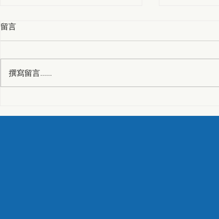
留言
撰寫留言......
【遊艇隔振】減少操舵艙內噪
【遊艇隔振】B
音的解決方案
Vibration I
Noise Reduc
Shipbuildi
列隔振隔音