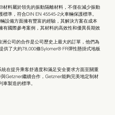
ylodyn®材料屬於領先的振動隔離材料，不僅在減少振動
，符合DIN EN 45545-2火車輛保護標準。
在鐵路車輛設備方面擁有豐富的經驗，其解決方案在成本
擁有國際參考案例，其材料的高效性和優異長期效
立鐵路歐洲公司的合作是公司歷史上最大的訂單，他們為
e」列車提供了大約78,000條Sylomer® FR彈性懸掛式地板
板系統在提升乘客舒適度和滿足安全要求方面至關重
示期待與Getzner繼續合作，Getzner能夠完美地定制材
列車製造的標準。