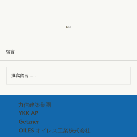
留言
撰寫留言......
桃園最新！世界級隔震宅建案開工動土了
力信建築集團
〜
YKK AP
Getzner
OILES オイレス工業株式会社