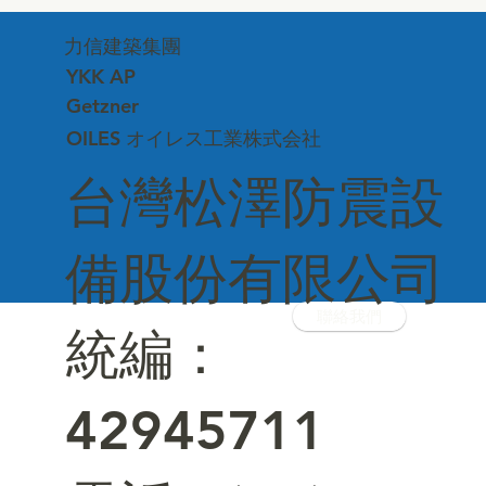
台中市建築品管協會—深化專業交流、連
力信建築集團
結建築美學
YKK AP
Getzner
OILES オイレス工業株式会社
台灣松澤防震設
備股份有限公司
聯絡我們
統編：
42945711