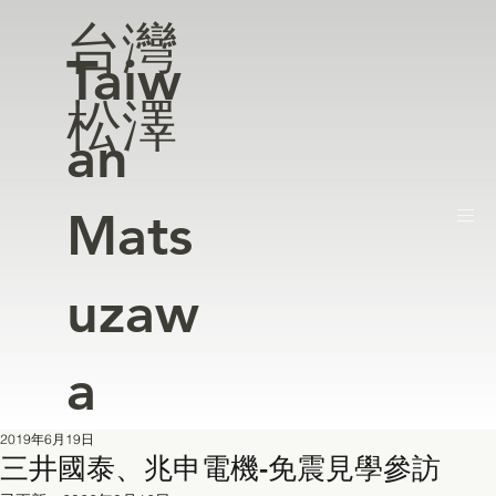
台灣
Taiw
松澤
an
Mats
uzaw
a
2019年6月19日
三井國泰、兆申電機-免震見學參訪