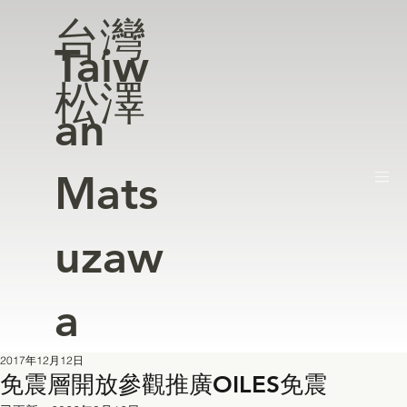
台灣
Taiw
松澤
an
Mats
uzaw
a
2017年12月12日
免震層開放參觀推廣OILES免震