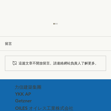
留言
這篇文章不開放留言。請連絡網站負責人了解更多。
台中市建築品管協會—深化專業交流、連
力信建築集團
結建築美學
YKK AP
Getzner
OILES オイレス工業株式会社