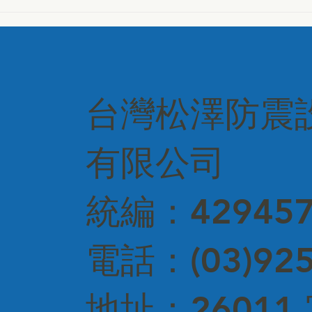
品管協會—深化專
從細節到品質全面把關—
結建築美學
OILES會長親訪潤鴻建設
台灣松澤防震
有限公司
統編：429457
電話：(03)925
​地址：2601