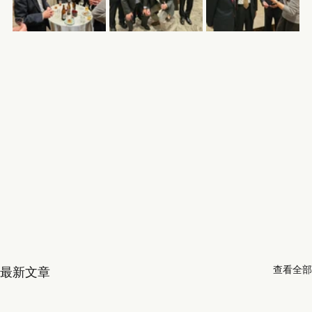
查看全部
最新文章