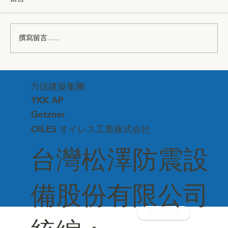
撰寫留言......
台中市建築品管協會—深化專業交流、連
力信建築集團
結建築美學
YKK AP
Getzner
OILES オイレス工業株式会社
台灣松澤防震設
備股份有限公司
聯絡我們