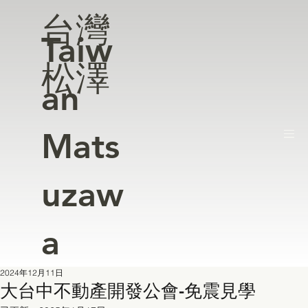
台灣
Taiw
松澤
an
Mats
uzaw
a
2024年12月11日
大台中不動產開發公會-免震見學