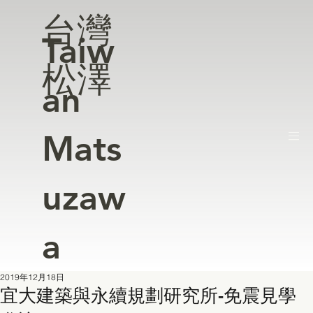
台灣
Taiw
松澤
an
Mats
uzaw
a
2019年12月18日
宜大建築與永續規劃研究所-免震見學