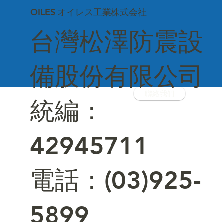
OILES オイレス工業株式会社
台灣松澤防震設
備股份有限公司
聯絡我們
統編：
42945711
電話：(03)925-
5899