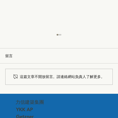
留言
這篇文章不開放留言。請連絡網站負責人了解更多。
台中市建築品管協會—深化專業交流、連
力信建築集團
結建築美學
YKK AP
Getzner