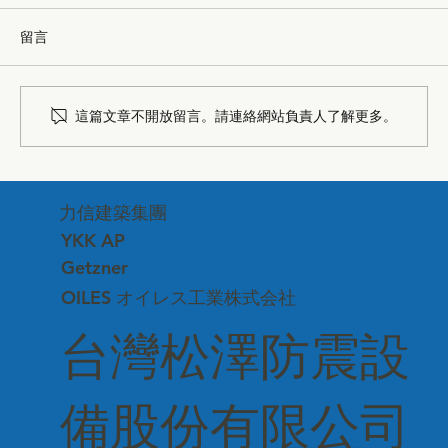
留言
這篇文章不開放留言。請連絡網站負責人了解更多。
台中市建築品管協會—深化專業交流、連
力信建築集團
結建築美學
YKK AP
Getzner
OILES オイレス工業株式会社
台灣松澤防震設
備股份有限公司