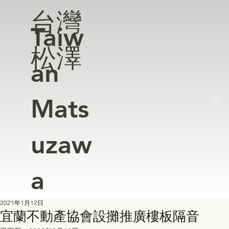
台灣
Taiw
松澤
an
Mats
uzaw
a
2021年1月12日
宜蘭不動產協會設攤推廣樓板隔音