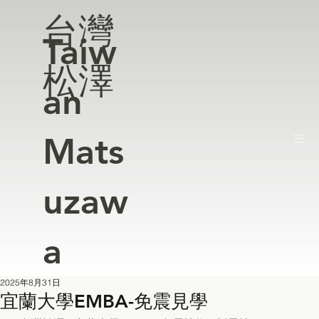
台灣
Taiw
松澤
an
Mats
uzaw
a
2025年8月31日
宜蘭大學EMBA-免震見學