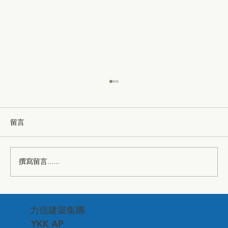
留言
撰寫留言......
台中市建築品管協會—深化專業交流、連
力信建築集團
結建築美學
YKK AP