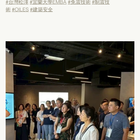
#台灣松澤
#宜蘭大學EMBA
#免震技術
#制震技
術
#OILES
#建築安全