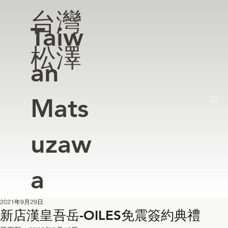
台灣
Taiw
松澤
an
Mats
uzaw
a
2021年9月29日
新店漢皇吾岳-OILES免震簽約典禮