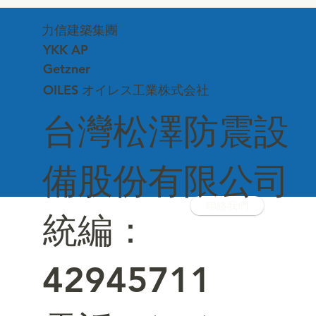
台中市建築品管協會—深化專業交流、連
力信建築集團
結建築美學
YKK AP
Getzner
OILES オイレス工業株式会社
台灣松澤防震設
備股份有限公司
聯絡我們
統編：
42945711