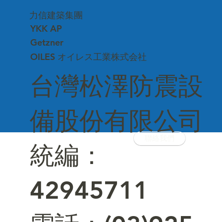
力信建築集團
YKK AP
Getzner
OILES オイレス工業株式会社
台灣松澤防震設
備股份有限公司
聯絡我們
統編：
42945711