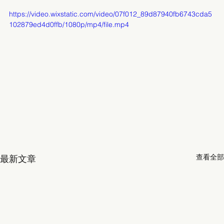
https://video.wixstatic.com/video/07f012_89d87940fb6743cda5
102879ed4d0ffb/1080p/mp4/file.mp4
查看全部
最新文章