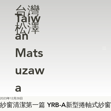
台灣
Taiw
松澤
an
Mats
uzaw
a
2023年12月28日
紗窗清潔第一篇 YRB-A新型捲軸式紗窗