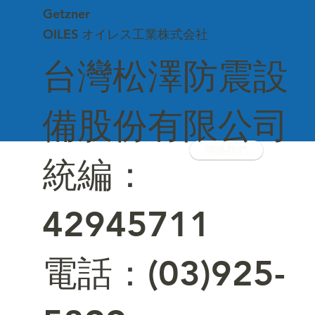
Getzner
OILES オイレス工業株式会社
台灣松澤防震設
備股份有限公司
聯絡我們
統編：
42945711
電話：(03)925-