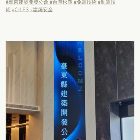
#臺東建築開發公會
#台灣松澤
#免震技術
#制震技
術
#OILES
#建築安全