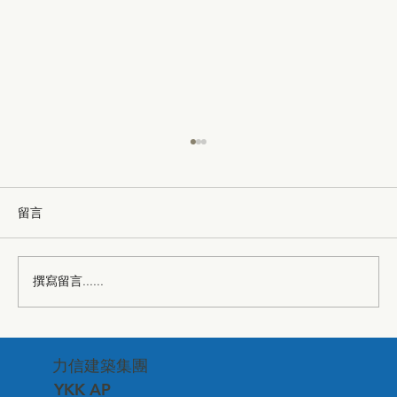
留言
撰寫留言......
台中市建築品管協會—深化專業交流、連
力信建築集團
結建築美學
YKK AP