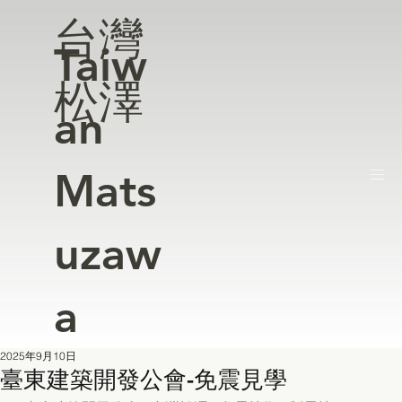
台灣
Taiw
松澤
an
Mats
uzaw
a
2025年9月10日
臺東建築開發公會-免震見學