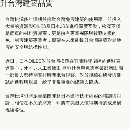
升台灣建築品質
台灣松澤多年深耕於推動台灣免震建築的使用率，並投入
大量的資源與OILES及日本JSSI進行深度互動，松澤不僅
是簡單的材料貿易商，更是擁有專業團隊與後勤支援的
免、制震建築專業者，期望在未來能提升台灣建築對於地
震的安全與結構性能。
近日，日本OILES對於台灣松澤在宜蘭科學園區的進駐表
達關心，オイレス工業飯田 昌弥社長與免震事業部增田 耕
一部長與都特別安排時間抵台視察。對於後續在研發與測
試的進程與規畫，給了非常重要的建議與協助。
台灣松澤也將派專業團隊赴日本進行技術內容的培訓與討
論，相信在不久的將來，即將有亮眼又值得期待的成果展
現給各位。