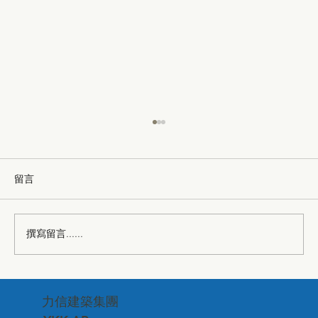
留言
撰寫留言......
台中市建築品管協會—深化專業交流、連
力信建築集團
結建築美學