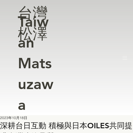
台灣
Taiw
松澤
an
Mats
uzaw
a
2023年10月18日
深耕台日互動 積極與日本OILES共同提