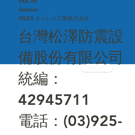
YKK AP
Getzner
OILES オイレス工業株式会社
台灣松澤防震設
備股份有限公司
聯絡我們
統編：
42945711
電話：(03)925-