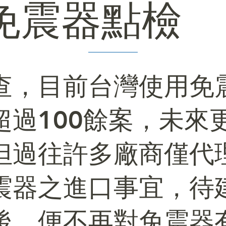
免震器點檢
查，目前台灣使用免
超過100餘案，未來
但過往許多廠商僅代
震器之進口事宜，待
後，便不再對免震器