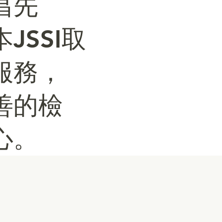
昌先
SSI取
服務，
善的檢
心。