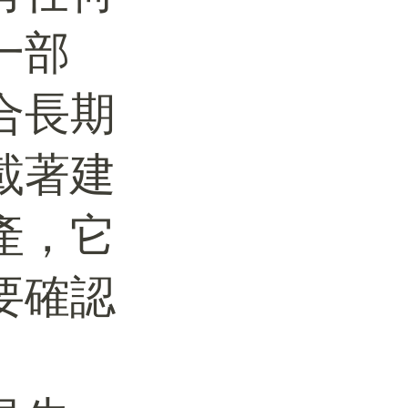
一部
合長期
載著建
產，它
要確認