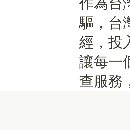
作為台
驅，台
經，投
讓每一
查服務