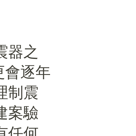
震器之
更會逐年
理制震
建案驗
有任何