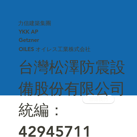
力信建築集團
YKK AP
Getzner
OILES オイレス工業株式会社
台灣松澤防震設
備股份有限公司
聯絡我們
統編：
42945711