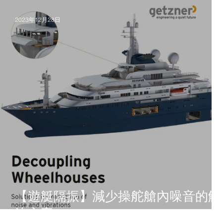
2023年12月28日
【遊艇隔振】減少操舵艙內噪音的解
決方案