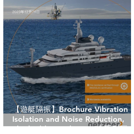
2023年12月28日
【遊艇隔振】Brochure Vibration
Isolation and Noise Reduction,
Shipbuilding Solutions 全系列隔