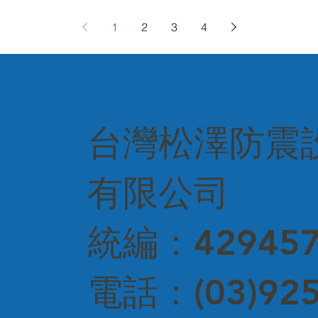
1
2
3
4
台灣松澤防震
有限公司
統編：429457
電話：(03)925