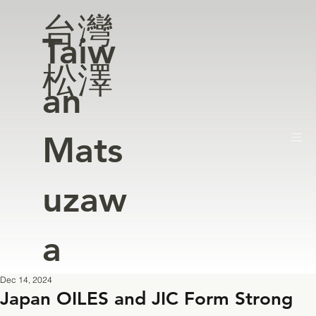
台灣
Taiw
松澤
an
Mats
uzaw
a
Dec 14, 2024
Japan OILES and JIC Form Strong