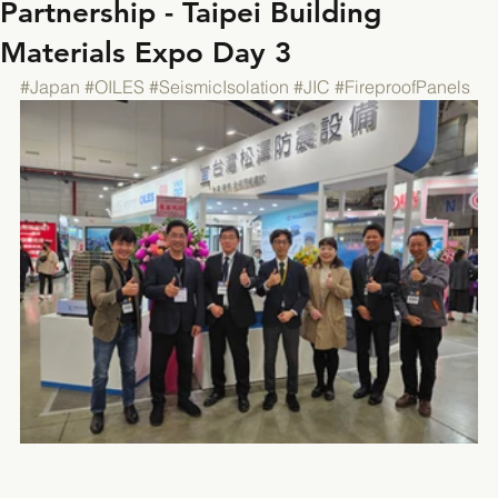
Partnership - Taipei Building
Materials Expo Day 3
#Japan
#OILES
#SeismicIsolation
#JIC
#FireproofPanels