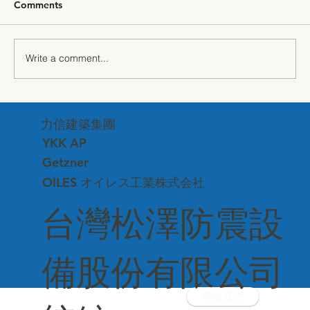
Comments
Write a comment...
"The Power of Silence" — Getzner
力信建築集團
Sound Insulation Technology Debuts at
Matsuzawa Corporate Headquarters
YKK AP
Getzner
OILES オイレス工業株式会社
台灣松澤防震設
備股份有限公司
聯絡我們