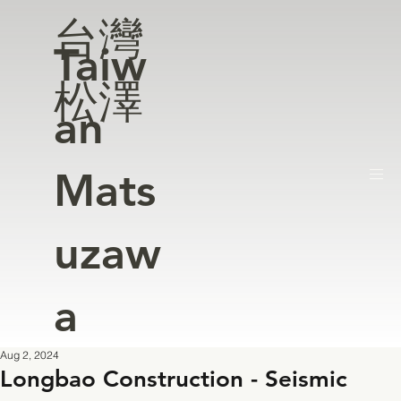
台灣
Taiw
松澤
an
Mats
uzaw
a
Aug 2, 2024
Longbao Construction - Seismic