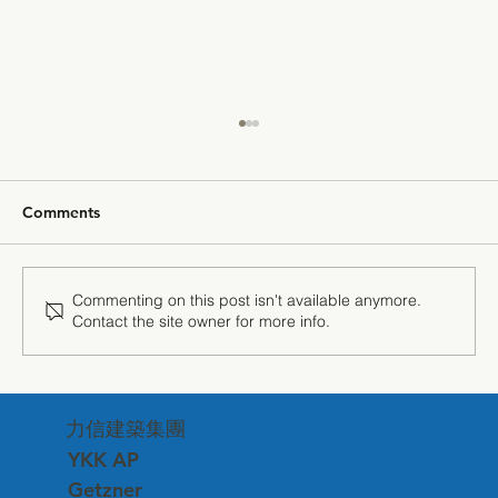
Comments
Commenting on this post isn't available anymore.
Contact the site owner for more info.
"The Power of Silence" — Getzner
Sound Insulation Technology Debuts at
力信建築集團
Matsuzawa Corporate Headquarters
YKK AP
Getzner