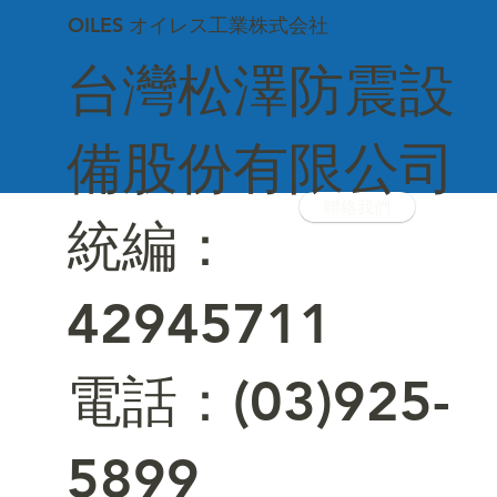
OILES オイレス工業株式会社
台灣松澤防震設
備股份有限公司
聯絡我們
統編：
42945711
電話：(03)925-
5899