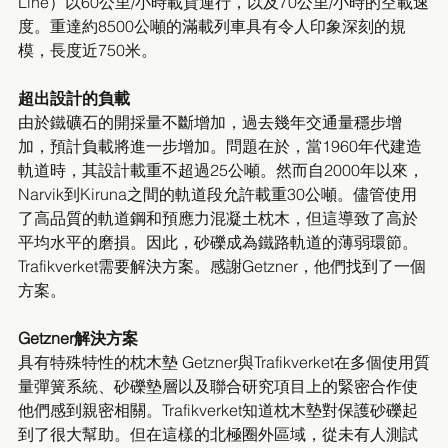
Line）以60公里/小時載貨運行，以及70公里/小時的空載速
度。重達約8500公噸的滿載列車具有令人印象深刻的規
模，長度近750米。 
超出設計的負載
由於鐵礦石的開採量不斷增加，過去幾年交通量穩步增
加，預計負載將進一步增加。問題在於，當1960年代建造
軌道時，其設計載重不超過25公噸。然而自2000年以來，
Narvik到Kiruna之間的軌道段允許載重30公噸。儘管使用
了高品質的軌道鋼和預應力混凝土枕木，但這導致了高於
平均水平的磨損。因此，砂礫成為鐵路軌道的薄弱環節。
Trafikverket需要解決方案。感謝Getzner，他們找到了一個
方案。 
Getzner解決方案 
具有特殊特性的枕木墊 Getzner與Trafikverket在多個使用質
量彈簧系統、砂礫墊層以及聯合研究項目上的緊密合作使
他們感到親密相關。Trafikverket知道枕木墊對保護砂礫起
到了很大幫助。但在這樣的北極圈外區域，從未有人測試