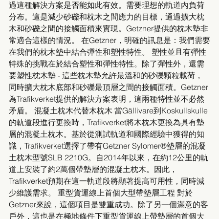
過這種解決方案是否能如此有效。需要理想的軌道內負荷
分布。這是減少砂礫和枕木之間應力的目標，通過擴大枕
木和砂礫之間的接觸面積來實現。Getzner提供的枕木墊非
常適合這樣的情況。 在Getzner，明確的訊息是：我們需要
在我們的枕木墊中結合彈性和塑性特性。 塑性並且有彈性 
特殊的挑戰在於結合塑性和彈性特性。除了彈性外，還需
要塑性枕木墊 - 這些枕木墊允許最溫和的砂礫顆粒載荷，
同時擴大枕木底部和砂礫最頂層之間的接觸面積。Getzner
為Trafikverket提供的解決方案表明，這兩種特性並不必然
矛盾。 混凝土枕木代替木枕木 當Gällivare到Koskullskulle
的軌道段進行更換時，Trafikverket將木枕木更換為具有墊
層的混凝土枕木。基於從測試軌道和國際經驗中獲得的知
識，Trafikverket選擇了帶有Getzner Sylomer®墊層的混凝
土枕木型號SLB 2210G。自2014年以來，在約12公里的軌
道上安裝了約2萬個帶墊層的混凝土枕木。因此，
Trafikverket預期在這一軌道段將顯著提高可用性，同時減
少維護需求。 重型貨運線上首個大型帶墊層工程 對於
Getzner來說，這個項目是雙重成功。除了另一個滿意的客
戶外，這也是在極地條件下重型貨運線上帶墊層的首個大