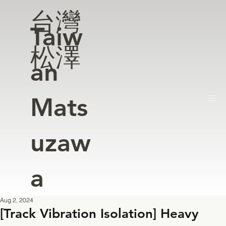
台灣
Taiw
松澤
an
Mats
uzaw
a
Aug 2, 2024
[Track Vibration Isolation] Heavy