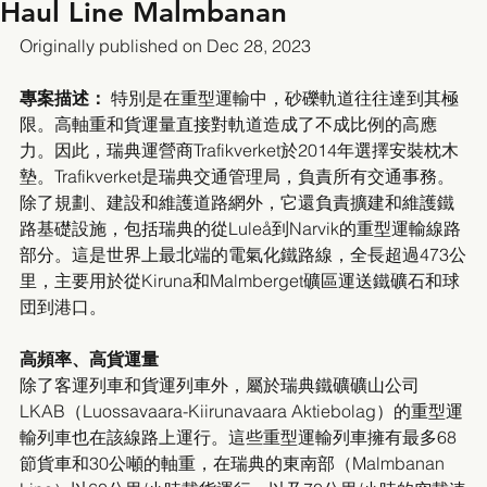
Haul Line Malmbanan
Originally published on Dec 28, 2023
專案描述： 
特別是在重型運輸中，砂礫軌道往往達到其極
限。高軸重和貨運量直接對軌道造成了不成比例的高應
力。因此，瑞典運營商Trafikverket於2014年選擇安裝枕木
墊。Trafikverket是瑞典交通管理局，負責所有交通事務。
除了規劃、建設和維護道路網外，它還負責擴建和維護鐵
路基礎設施，包括瑞典的從Luleå到Narvik的重型運輸線路
部分。這是世界上最北端的電氣化鐵路線，全長超過473公
里，主要用於從Kiruna和Malmberget礦區運送鐵礦石和球
団到港口。 
高頻率、高貨運量
除了客運列車和貨運列車外，屬於瑞典鐵礦礦山公司
LKAB（Luossavaara-Kiirunavaara Aktiebolag）的重型運
輸列車也在該線路上運行。這些重型運輸列車擁有最多68
節貨車和30公噸的軸重，在瑞典的東南部（Malmbanan 