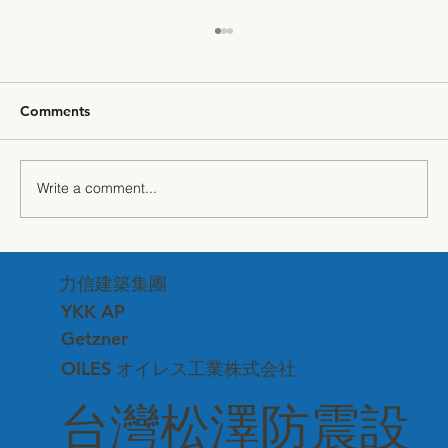
Comments
Write a comment...
[Track Vibration Isolation] Brochure
力信建築集團
Vibration Isolation and Noise Reduction,
Shipbuilding Solutions Complete Series
YKK AP
Vibration and Sound Isolation
Getzner
OILES オイレス工業株式会社
台灣松澤防震設