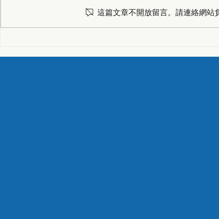
這篇文章不開放留言。請連絡網站
受邀日本南三陸町專訪
台中市建築
業交流、連