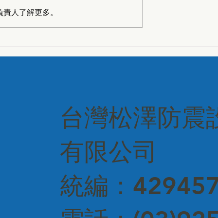
負責人了解更多。
品管協會—深化專
從細節到品質全面把關—
結建築美學
OILES會長親訪潤鴻建設
台灣松澤防震
有限公司
統編：429457