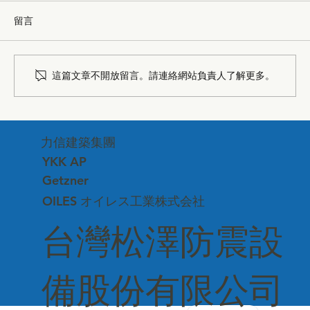
留言
這篇文章不開放留言。請連絡網站負責人了解更多。
台中市建築品管協會—深化專業交流、連
力信建築集團
結建築美學
YKK AP
Getzner
OILES オイレス工業株式会社
台灣松澤防震設
備股份有限公司